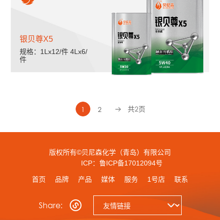
银贝尊X5
规格：1Lx12/件 4Lx6/
件
共2页
1
2
版权所有©贝尼森化学（青岛）有限公司
ICP：鲁ICP备17012094号
首页
品牌
产品
媒体
服务
1号店
联系
Share: